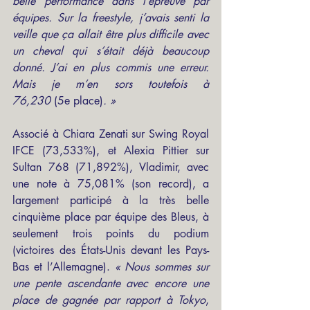
belle performance dans l’épreuve par 
équipes. Sur la freestyle, j’avais senti la 
veille que ça allait être plus difficile avec 
un cheval qui s’était déjà beaucoup 
donné. J’ai en plus commis une erreur. 
Mais je m’en sors toutefois à 
76,230
 (5e place)
. »
Associé à Chiara Zenati sur Swing Royal 
IFCE (73,533%), et Alexia Pittier sur 
Sultan 768 (71,892%), Vladimir, avec 
une note à 75,081% (son record), a 
largement participé à la très belle 
cinquième place par équipe des Bleus, à 
seulement trois points du podium 
(victoires des États-Unis devant les Pays-
Bas et l’Allemagne). 
« Nous sommes sur 
une pente ascendante avec encore une 
place de gagnée par rapport à Tokyo
, 