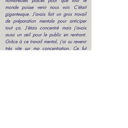
nombreuses places pour que tout le 
monde puisse venir nous voir. C’était 
gigantesque. J’avais fait un gros travail 
de préparation mentale pour anticiper 
tout ça. J’étais concentré mais j’avais 
aussi un œil pour le public en rentrant. 
Grâce à ce travail mental, j’ai su revenir 
très vite sur ma concentration. Ce fut 
vraiment une très belle fête couronnée 
par de très belles reprises, avec à titre 
personnel, deux records sur trois 
passages. Les gens avaient le sourire et la 
banane. »
De quoi envisager l’avenir avec 
beaucoup d’optimisme. 
« Pégase 
Mayenne n’a que 11 ans
, rappelle le 
cavalier. 
Il devrait aller jusqu’à Los 
Angeles sans problème. Mais on va déjà 